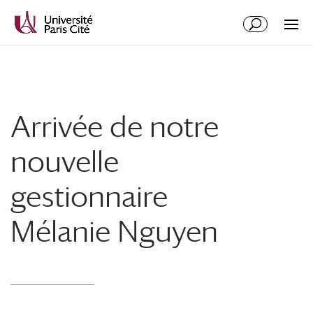
Aller
Aller
au
à
contenu
la
principal
navigation
Arrivée de notre
nouvelle
gestionnaire
Mélanie Nguyen