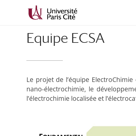
Aller
Aller
au
à
contenu
la
principal
navigation
Equipe ECSA
Le projet de l’équipe ElectroChimie 
nano-électrochimie, le développeme
l’électrochimie localisée et l’électroca