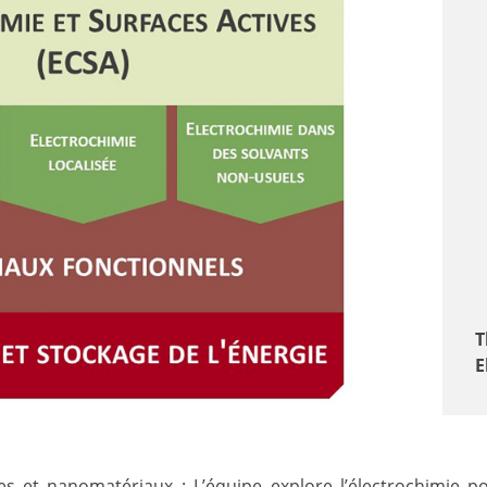
T
E
tes et nanomatériaux : L’équipe explore l’électrochimie p