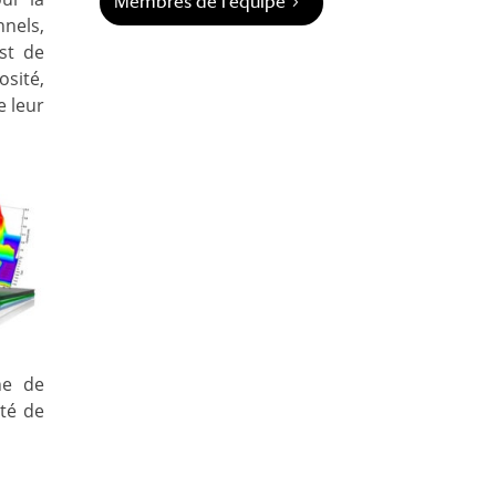
Membres de l'équipe
nels,
est de
osité,
e leur
he de
ité de