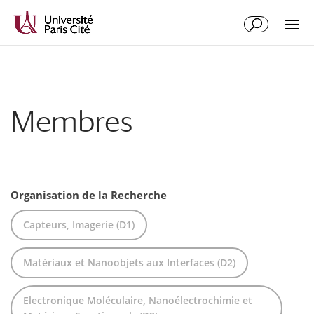
Aller
Aller
au
à
contenu
la
principal
navigation
Membres
Organisation de la Recherche
Capteurs, Imagerie (D1)
Matériaux et Nanoobjets aux Interfaces (D2)
Electronique Moléculaire, Nanoélectrochimie et