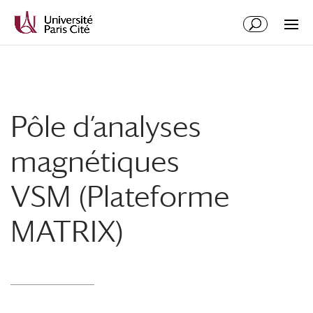
Aller
Aller
au
à
contenu
la
principal
navigation
Pôle d’analyses
magnétiques
VSM (Plateforme
MATRIX)