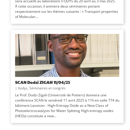
sera accueilli au laboratoire ITODYS du 20 avril au 3 mai 2025.
À cette occasion, il animera deux séminaires portant
respectivement sur les thèmes suivants : « Transport properties
of Molecular...
SCAN Dodzi ZIGAH 11/04/25
|
Itodys
,
Séminaires et congrés
Le Prof. Dodzi Zigah (Université de Poitiers) donnera une
conférence SCAN le vendredi 11 avril 2025 à 11h en salle 774 du
bâtiment Lavoisier. High-Entropy Oxide as a New Class of
Photoelectrocatalysts for Water Splitting High-entropy oxides
(HEOx) constitute a new...